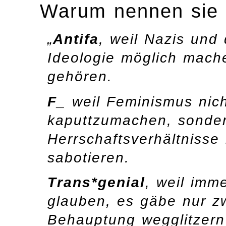
Warum nennen sie s
„
Antifa
, weil Nazis und 
Ideologie möglich mach
gehören.
F
_ weil Feminismus nich
kaputtzumachen, sonde
Herrschaftsverhältniss
sabotieren.
Trans*genial
, weil imm
glauben, es gäbe nur z
Behauptung wegglitzern