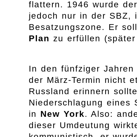
flattern. 1946 wurde de
jedoch nur in der SBZ, 
Besatzungszone. Er sol
Plan
zu erfüllen (späte
In den fünfziger Jahren
der März-Termin nicht e
Russland erinnern sollt
Niederschlagung eines S
in
New York
. Also: and
dieser Umdeutung wirkt
kommunistisch, er wurd