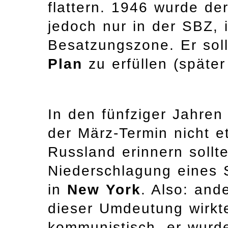
flattern. 1946 wurde de
jedoch nur in der SBZ, 
Besatzungszone. Er sol
Plan
zu erfüllen (späte
In den fünfziger Jahren
der März-Termin nicht e
Russland erinnern sollt
Niederschlagung eines S
in
New York
. Also: and
dieser Umdeutung wirkt
kommunistisch, er wurd