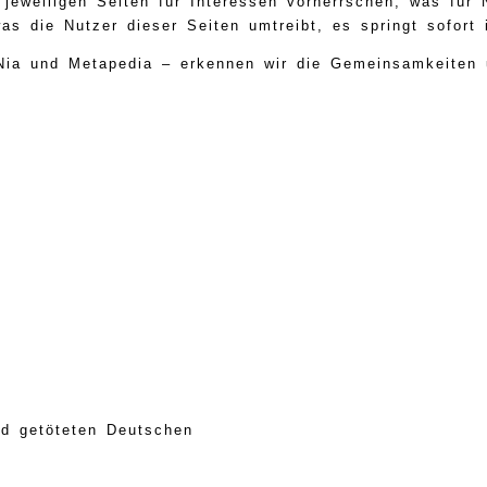
jeweiligen Seiten für Interessen vorherrschen, was für
was die Nutzer dieser Seiten umtreibt, es springt sofort
Nia und Metapedia – erkennen wir die Gemeinsamkeiten 
nd getöteten Deutschen