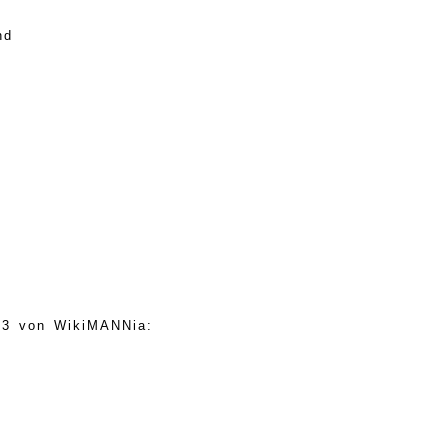
nd
 23 von WikiMANNia: