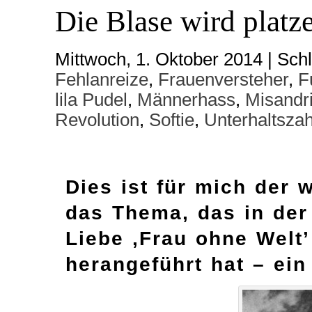
Die Blase wird platz
Mittwoch, 1. Oktober 2014 | Sch
Fehlanreize
,
Frauenversteher
,
F
lila Pudel
,
Männerhass
,
Misandr
Revolution
,
Softie
,
Unterhaltsza
Dies ist für mich der 
das Thema, das in der 
Liebe ‚Frau ohne Welt’
herangeführt hat – ei