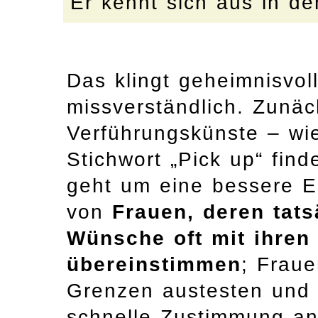
Er kennt sich aus in d
Das klingt geheimnisvol
missverständlich. Zunäc
Verführungskünste – wi
Stichwort „Pick up“ fin
geht um eine bessere E
von
Frauen, deren tat
Wünsche oft mit ihren
übereinstimmen
; Fraue
Grenzen austesten und 
schnelle Zustimmung an